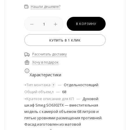
Нашли дешевле?
В КОРЗИНУ
КУПИТЬ В 1 КЛИК
Рассчитать доставку
Хочу в подарок
Характеристики
+Тип монтажа
—
Отдельностоящий
?
Общий объем,л
—
68
+Краткое описание для КП
—
Духовой
шкаф Smeg SO6302TX — вместительная
модель с камерой объемом 68 литров и
пятью уровнями размещения противней.
Фасад изготовлен из матовой