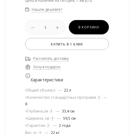
Цена и наличие на сегодня, 7 августа
Нашли дешевле?
В КОРЗИНУ
КУПИТЬ В 1 КЛИК
Рассчитать доставку
Хочу в подарок
Характеристики
Общий объем,л
—
22 л
+Количество стандартных программ
—
?
6
+Глубина,см
—
33,4 см
?
+Ширина, см
—
59,5 см
?
+Гарантия
—
2 года
?
Вес, кг
—
22 кг
?