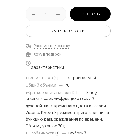
В КОРЗИНУ
КУПИТЬ В 1 КЛИК
Рассчитать доставку
Хочу в подарок
Характеристики
+Тип монтажа
—
Встраиваемый
?
Общий объем,л
—
70
+Краткое описание для КП
—
Smeg
SF6905P1 — многофункциональный
духовой шкаф кремового цвета из серии
Victoria. Имеет 8 режимов приготовления и
функцию размораживания по времени.
Объем духовки: 70л;
+ Особенности
—
Глубокий
?