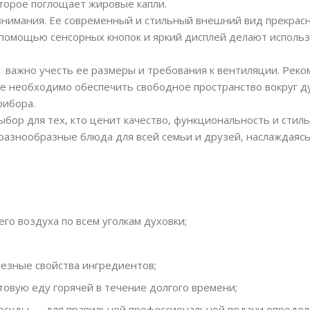
торое поглощает жировые капли.
внимания. Ее современный и стильный внешний вид прекрас
 помощью сенсорных кнопок и яркий дисплей делают исполь
 важно учесть ее размеры и требования к вентиляции. Рек
кже необходимо обеспечить свободное пространство вокруг д
рибора.
бор для тех, кто ценит качество, функциональность и стиль
разнообразные блюда для всей семьи и друзей, наслаждаяс
о воздуха по всем уголкам духовки;
лезные свойства ингредиентов;
овую еду горячей в течение долгого времени;
посуды — для правильной профессиональной подачи опреде