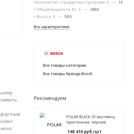
+Количество стандартных программ
—
13
?
+ Общая мощность, Вт
—
3650
?
+ Высота
—
59.5
?
Все характеристики
Все товары категории
Все товары бренда Bosch
льшому
Рекомендуем
траивать
омфортным
POLAR BLACK 35 (вытяжка,
воляет
пристенная, чёрная)
 легко
148 410
руб.
/шт