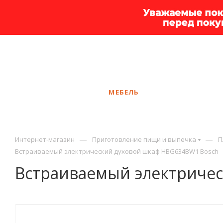
+7 925 375-83-44
Иваново
ЗАКАЗАТЬ ЗВОНОК
КАТАЛОГ
МЕБЕЛЬ
УСЛУГИ
АКЦ
—
—
Интернет-магазин
Приготовление пищи и выпечка
П
Встраиваемый электрический духовой шкаф HBG634BW1 Bosch
Встраиваемый электриче