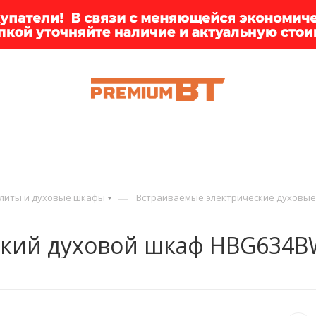
ИИ
БРЕНДЫ
ДОСТАВКА
КЛИЕНТАМ
ПРЕМ
—
литы и духовые шкафы
Встраиваемые электрические духовы
ский духовой шкаф HBG634B