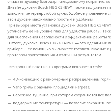
очищать духовку благодаря специальному покрытию, ко
Дизайн духовки Bosch HBG 634BW1 также заслуживает 
дополнит интерьер любой кухни. Удобное управление с
этой духовки максимально простым и удобным.
При выборе места установки духовки Bosch HBG 634BW1
установить ее на уровне глаз для удобства работы. Та
для обеспечения безопасности и эффективной работы п
В итоге, духовка Bosch HBG 634BW1 — это идеальный вы
приборе. С ее помощью вы сможете готовить вкусные и 
процессом приготовления и отличным результатом.
Электронный пакет из 13 программ включает в себя:
4D-конвекцию с равномерным распределением горячег
Vario гриль с разными площадями нагрева;
бережное тушение, при котором сохраняются все по
поддержание температуры — позволит сохранить гот
размораживание на низких температурах; подогрев 