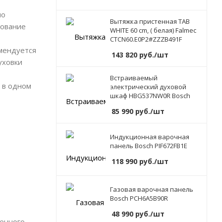
но
Вытяжка пристенная TAB
зование
WHITE 60 cm, ( белая) Falmec
CTCN60.E0P2#ZZZB491F
омендуется
143 820
руб.
/шт
уховки
Встраиваемый
 в одном
электрический духовой
шкаф HBG537NW0R Bosch
ь
85 990
руб.
/шт
Индукционная варочная
панель Bosch PIF672FB1E
118 990
руб.
/шт
Газовая варочная панель
Bosch PCH6A5B90R
48 990
руб.
/шт
ленного