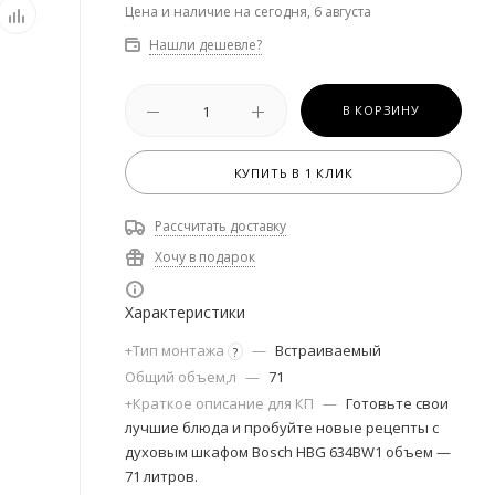
Цена и наличие на сегодня, 6 августа
Нашли дешевле?
В КОРЗИНУ
КУПИТЬ В 1 КЛИК
Рассчитать доставку
Хочу в подарок
Характеристики
+Тип монтажа
—
Встраиваемый
?
Общий объем,л
—
71
+Краткое описание для КП
—
Готовьте свои
лучшие блюда и пробуйте новые рецепты с
духовым шкафом Bosch HBG 634BW1 объем —
71 литров.