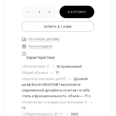
В КОРЗИНУ
КУПИТЬ В 1 КЛИК
Рассчитать доставку
Хочу в подарок
Характеристики
+Тип монтажа
—
Встраиваемый
?
Общий объем,л
—
71
+Краткое описание для КП
—
Духовой
шкаф Bosch HBG6750B1 выполнен в
современной дизайне и сочетает в себе
стиль и функциональность. объем — 71 л.
+Количество стандартных программ
—
?
13
+ Общая мощность, Вт
—
3650
?