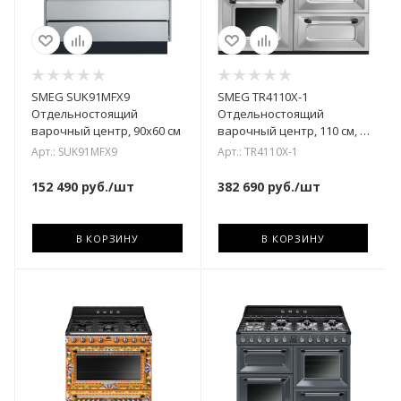
SMEG SUK91MFX9
SMEG TR4110X-1
Отдельностоящий
Отдельностоящий
варочный центр, 90х60 см
варочный центр, 110 см, 3
духовки,нержавеющая
Арт.: SUK91MFX9
Арт.: TR4110X-1
сталь.
152 490
руб.
/шт
382 690
руб.
/шт
В КОРЗИНУ
В КОРЗИНУ