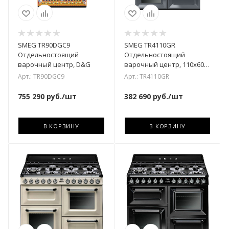
SMEG TR90DGC9
SMEG TR4110GR
Отдельностоящий
Отдельностоящий
варочный центр, D&G
варочный центр, 110х60
см, 3 духовки, серый
Арт.: TR90DGC9
Арт.: TR4110GR
755 290
руб.
/шт
382 690
руб.
/шт
В КОРЗИНУ
В КОРЗИНУ