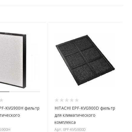
PF-KVG900H фильтр
HITACHI EPF-KVG900D фильтр
тического
для климатического
а
комплекса
VG900H
Арт.: EPF-KVG900D