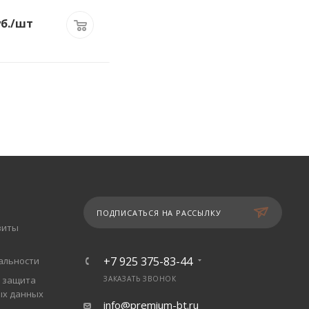
б.
/шт
ПОДПИСАТЬСЯ НА РАССЫЛКУ
зиты
+7 925 375-83-44
альности
 защита
ЗАКАЗАТЬ ЗВОНОК
ых данных
info@premium-bt.ru