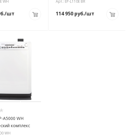
0E WH
Арт.: EP-L110E BR
б.
/шт
114 950
руб.
/шт
P-A5000 WH
ский комплекс
000 WH