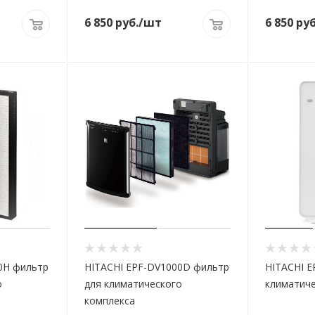
6 850
руб.
/шт
6 850
руб
0H фильтр
HITACHI EPF-DV1000D фильтр
HITACHI 
о
для климатического
климатиче
комплекса