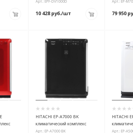
Арт.: EPF-DV1000D
Арт.: EP-M7
10 428
руб.
/шт
79 950
ру
E
HITACHI EP-A7000 BK
HITACHI E
плекс
климатический комплекс
климатиче
Арт.: EP-A7000 BK
Арт.: EP-A5