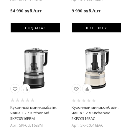
54 990
руб.
/шт
9 990
руб.
/шт
ПОД ЗАКАЗ
В КОРЗИНУ
Кухонный миникомбайн,
Кухонный миникомбайн,
чаша 1.2 л KitchenAid
чаша 1.2 л KitchenAid
5KFC0516EBM
5KFC0516EAC
Арт.: 5KFC0516EBM
Арт.: 5KFC0516EAC