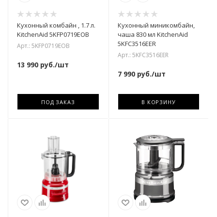
Кухонный комбайн , 1.7 л.
Кухонный миникомбайн,
KitchenAid 5KFP0719EOB
чаша 830 мл KitchenAid
5KFC3516EER
Арт.: 5KFP0719EOB
Арт.: 5KFC3516EER
13 990
руб.
/шт
7 990
руб.
/шт
ПОД ЗАКАЗ
В КОРЗИНУ