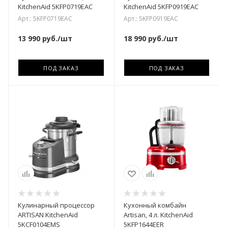
KitchenAid 5KFP0719EAC
KitchenAid 5KFP0919EAC
Арт.: 5KFP0719EAC
Арт.: 5KFP0919EAC
13 990
руб.
/шт
18 990
руб.
/шт
ПОД ЗАКАЗ
ПОД ЗАКАЗ
Кулинарный процессор
Кухонный комбайн
ARTISAN KitchenAid
Artisan, 4 л. KitchenAid
5KCF0104EMS
5KFP1644EER