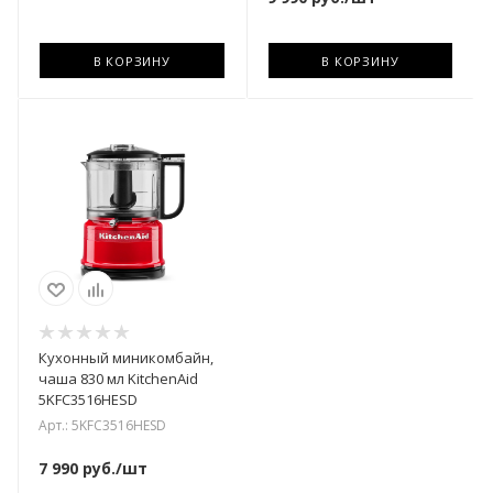
В КОРЗИНУ
В КОРЗИНУ
Кухонный миникомбайн,
чаша 830 мл KitchenAid
5KFC3516HESD
Арт.: 5KFC3516HESD
7 990
руб.
/шт