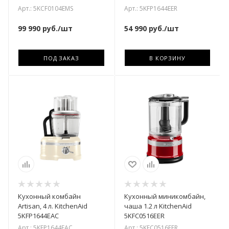
Арт.: 5KCF0104EMS
Арт.: 5KFP1644EER
99 990
руб.
/шт
54 990
руб.
/шт
ПОД ЗАКАЗ
В КОРЗИНУ
Кухонный комбайн
Кухонный миникомбайн,
Artisan, 4 л. KitchenAid
чаша 1.2 л KitchenAid
5KFP1644EAC
5KFC0516EER
Арт.: 5KFP1644EAC
Арт.: 5KFC0516EER