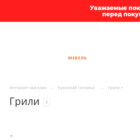
+7 925 375-83-44
Иваново
ЗАКАЗАТЬ ЗВОНОК
КАТАЛОГ
МЕБЕЛЬ
УСЛУГИ
АКЦ
—
—
Интернет-магазин
Кухонная техника
Грили
Грили
5