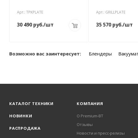
Арт.: TPKPLATE
Арт.: GRILLPLATE
30 490
руб.
/шт
35 570
руб.
/шт
Возможно вас заинтересует:
Блендеры
Вакуума
КАТАЛОГ ТЕХНИКИ
КОМПАНИЯ
НОВИНКИ
О Premium-BT
Отзывы
РАСПРОДАЖА
Новости и пресс-релизы