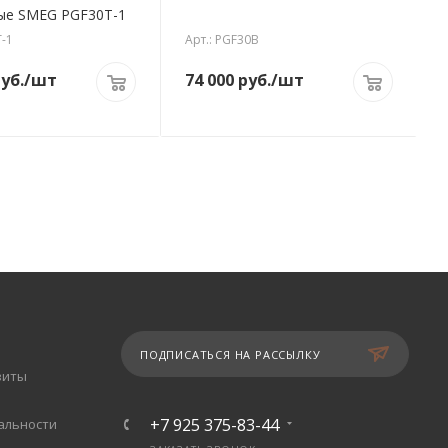
поворотные SMEG PGF30T-1
T-1
Арт.: PGF30B
уб.
/шт
74 000
руб.
/шт
ПОДПИСАТЬСЯ НА РАССЫЛКУ
зиты
+7 925 375-83-44
альности