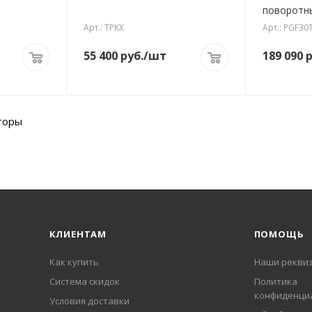
Арт.: TPKX
Арт.: PGF30
55 400
руб.
/шт
189 090
р
торы
КЛИЕНТАМ
ПОМОЩЬ
Как купить
Наши рекви
Система скидок
Политика
конфиденци
Условия доставки