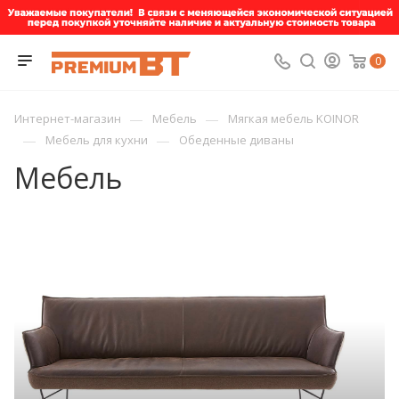
0
—
—
Интернет-магазин
Мебель
Мягкая мебель KOINOR
—
—
Мебель для кухни
Обеденные диваны
Мебель