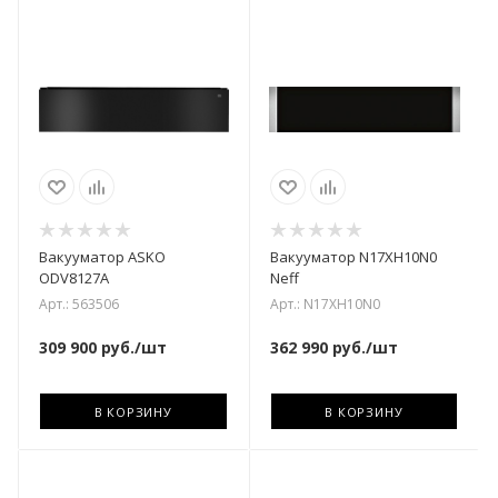
Вакууматор ASKO
Вакууматор N17XH10N0
ODV8127A
Neff
Арт.: 563506
Арт.: N17XH10N0
309 900
руб.
/шт
362 990
руб.
/шт
В КОРЗИНУ
В КОРЗИНУ