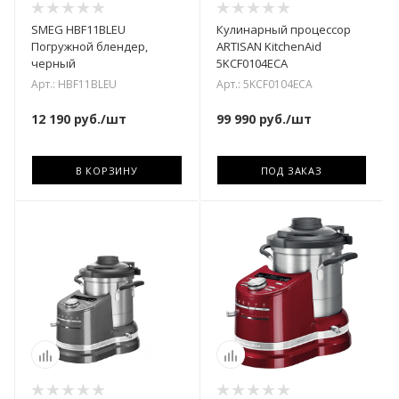
SMEG HBF11BLEU
Кулинарный процессор
Погружной блендер,
ARTISAN KitchenAid
черный
5KCF0104ECA
Арт.: HBF11BLEU
Арт.: 5KCF0104ECA
12 190
руб.
/шт
99 990
руб.
/шт
В КОРЗИНУ
ПОД ЗАКАЗ