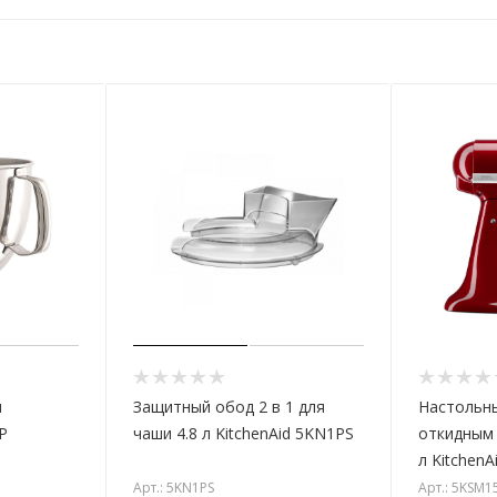
я
Защитный обод 2 в 1 для
Настольны
P
чаши 4.8 л KitchenAid 5KN1PS
откидным 
л Kitchen
Арт.: 5KN1PS
Арт.: 5KSM