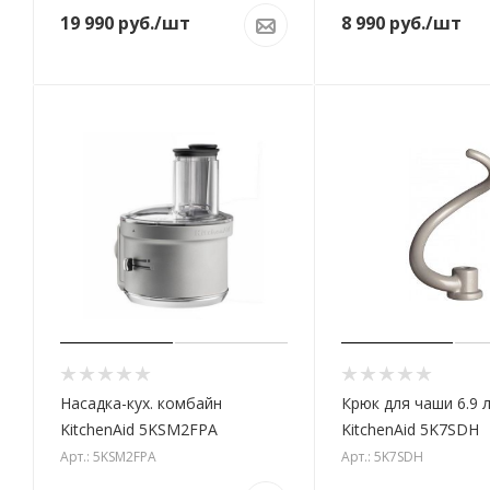
19 990
руб.
/шт
8 990
руб.
/шт
Насадка-кух. комбайн
Крюк для чаши 6.9 
KitchenAid 5KSM2FPA
KitchenAid 5K7SDH
Арт.: 5KSM2FPA
Арт.: 5K7SDH