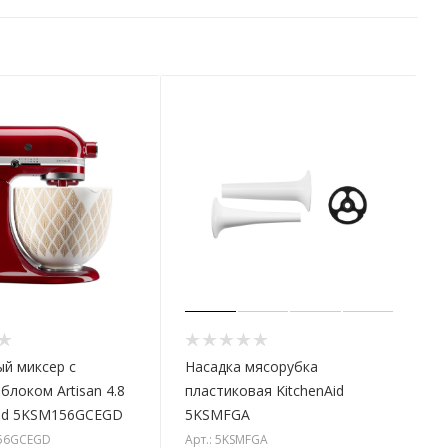
й миксер с
Насадка мясорубка
блоком Artisan 4.8
пластиковая KitchenAid
Aid 5KSM156GCEGD
5KSMFGA
156GCEGD
Арт.: 5KSMFGA