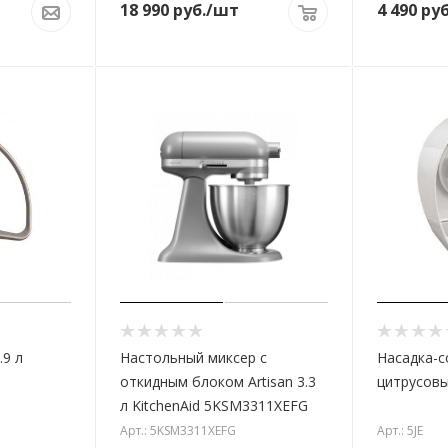
18 990
руб.
/шт
4 490
руб
.9 л
Настольный миксер с
Насадка-
откидным блоком Artisan 3.3
цитрусовых
л KitchenAid 5KSM3311XEFG
Арт.: 5KSM3311XEFG
Арт.: 5JE