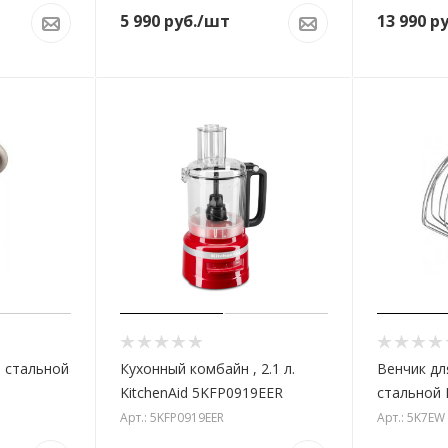
5 990
руб.
/шт
13 990
ру
л стальной
Кухонный комбайн , 2.1 л.
Венчик дл
KitchenAid 5KFP0919EER
стальной 
Арт.: 5KFP0919EER
Арт.: 5K7EW