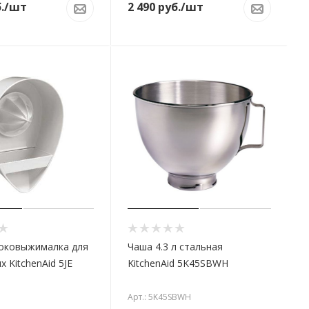
.
/шт
2 490
руб.
/шт
соковыжималка для
Чаша 4.3 л стальная
 KitchenAid 5JE
KitchenAid 5K45SBWH
Арт.: 5K45SBWH