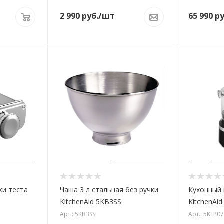
2 990
руб.
/шт
65 990
ру
ки теста
Чаша 3 л стальная без ручки
Кухонный к
KitchenAid 5KB3SS
KitchenAi
Арт.: 5KB3SS
Арт.: 5KFP0