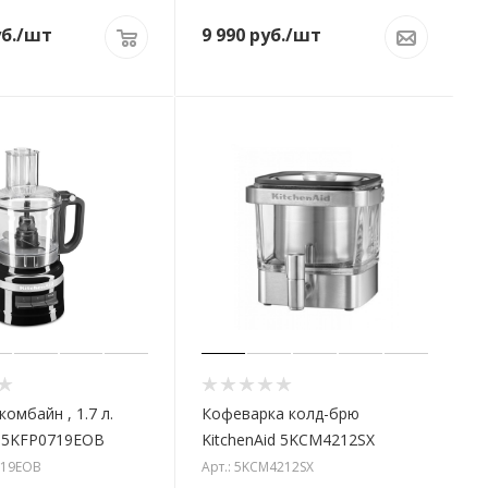
б.
/шт
9 990
руб.
/шт
омбайн , 1.7 л.
Кофеварка колд-брю
d 5KFP0719EOB
KitchenAid 5KCM4212SX
719EOB
Арт.: 5KCM4212SX