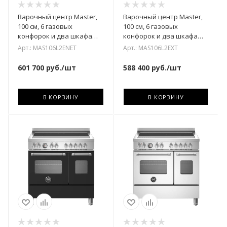
Варочный центр Master,
Варочный центр Master,
100 см, 6 газовых
100 см, 6 газовых
конфорок и два шкафа
конфорок и два шкафа
MAS106L2ENET
MAS106L2EXT
Арт.: MAS106L2ENET
Арт.: MAS106L2EXT
601 700
руб.
/шт
588 400
руб.
/шт
В КОРЗИНУ
В КОРЗИНУ