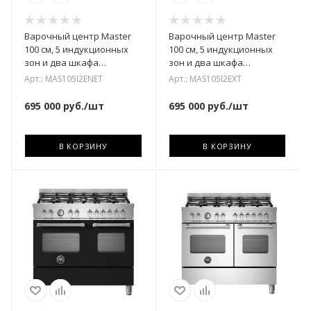
Варочный центр Master
Варочный центр Master
100 см, 5 индукционных
100 см, 5 индукционных
зон и два шкафа
зон и два шкафа
MAS105I2ENET
MAS105I2EXT
Арт.: MAS105I2ENET
Арт.: MAS105I2EXT
695 000
руб.
/шт
695 000
руб.
/шт
В КОРЗИНУ
В КОРЗИНУ