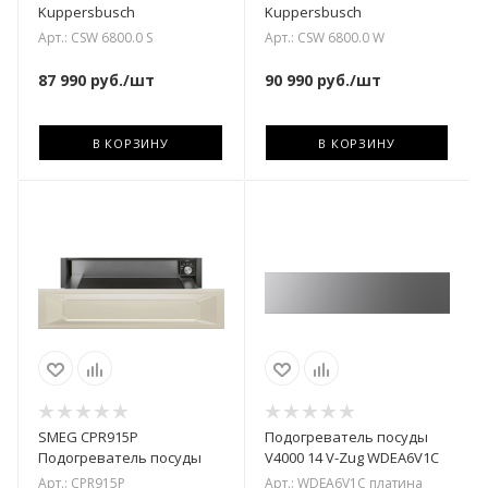
Kuppersbusch
Kuppersbusch
Арт.: CSW 6800.0 S
Арт.: CSW 6800.0 W
87 990
руб.
/шт
90 990
руб.
/шт
В КОРЗИНУ
В КОРЗИНУ
SMEG CPR915P
Подогреватель посуды
Подогреватель посуды
V4000 14 V-Zug WDEA6V1C
Арт.: CPR915P
Арт.: WDEA6V1C платина