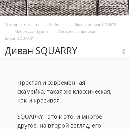
—
—
Интернет-магазин
Мебель
Мягкая мебель KOINOR
—
—
—
Мебель для кухни
Обеденные диваны
Диван SQUARRY
Диван SQUARRY
Простая и современная
скамейка, такая же классическая,
как и красивая.
SQUARRY - это и это, и многое
другое: на второй взгляд, его