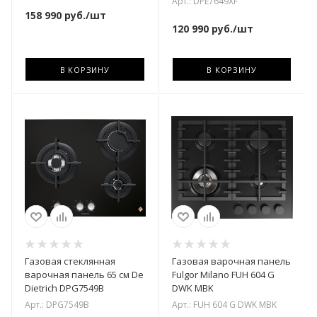
Арт.: DPE7649XF
158 990
руб.
/шт
120 990
руб.
/шт
В КОРЗИНУ
В КОРЗИНУ
Газовая стеклянная
Газовая варочная панель
варочная панель 65 см De
Fulgor Milano FUH 604 G
Dietrich DPG7549B
DWK MBK
Арт.: DPG7549B
Арт.: FUH 604 G DWK MBK