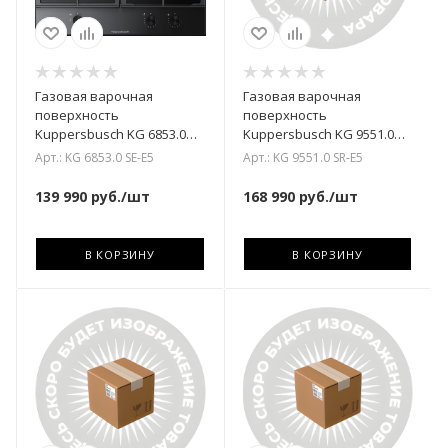
Газовая варочная
Газовая варочная
поверхность
поверхность
Kuppersbusch KG 6853.0
Kuppersbusch KG 9551.0
SE-E5
SR-E6
Арт.: KG 6853.0 SE-E5
Арт.: KG 9551.0 SR-E5
139 990
руб.
/шт
168 990
руб.
/шт
В КОРЗИНУ
В КОРЗИНУ