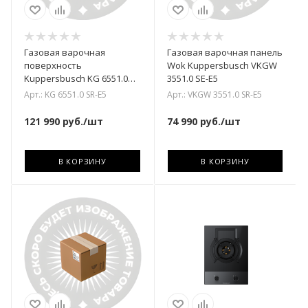
Газовая варочная
Газовая варочная панель
поверхность
Wok Kuppersbusch VKGW
Kuppersbusch KG 6551.0
3551.0 SE-E5
SR-E5
Арт.: KG 6551.0 SR-E5
Арт.: VKGW 3551.0 SR-E5
121 990
руб.
/шт
74 990
руб.
/шт
В КОРЗИНУ
В КОРЗИНУ