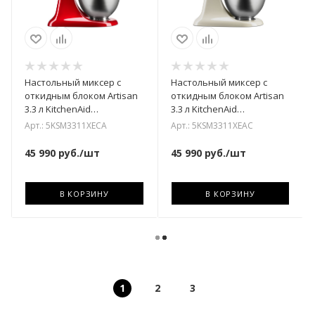
Настольный миксер с
Настольный миксер с
откидным блоком Artisan
откидным блоком Artisan
3.3 л KitchenAid
3.3 л KitchenAid
5KSM3311XECA
5KSM3311XEAC
Арт.: 5KSM3311XECA
Арт.: 5KSM3311XEAC
45 990
руб.
/шт
45 990
руб.
/шт
В КОРЗИНУ
В КОРЗИНУ
1
2
3