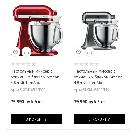
Настольный миксер с
Настольный миксер с
откидным блоком Artisan
откидным блоком Artisan
4.8 л KitchenAid
4.8 л KitchenAid
5KSM185PSECR
5KSM185PSENK
Арт.: 5KSM185PSECR
Арт.: 5KSM185PSENK
79 990
руб.
/шт
79 990
руб.
/шт
В КОРЗИНУ
В КОРЗИНУ