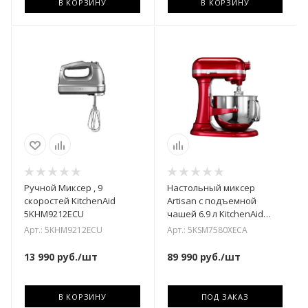
В КОРЗИНУ
В КОРЗИНУ
Ручной Миксер , 9
Настольный миксер
скоростей KitchenAid
Artisan с подъемной
5KHM9212ECU
чашей 6.9 л KitchenAid
5KSM7580XECA
Арт.: 5KHM9212ECU
Арт.: 5KSM7580XECA
13 990
руб.
/шт
89 990
руб.
/шт
В КОРЗИНУ
ПОД ЗАКАЗ