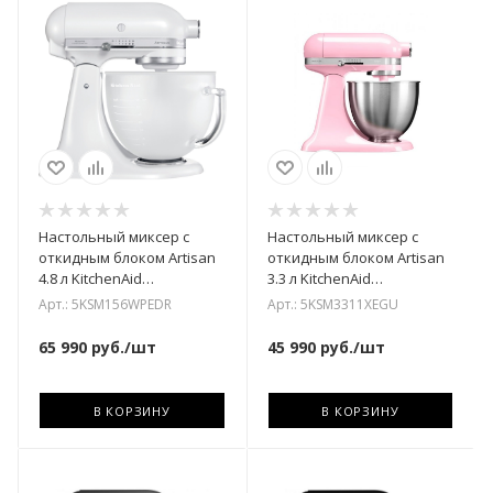
Настольный миксер с
Настольный миксер с
откидным блоком Artisan
откидным блоком Artisan
4.8 л KitchenAid
3.3 л KitchenAid
5KSM156WPEDR
5KSM3311XEGU
Арт.: 5KSM156WPEDR
Арт.: 5KSM3311XEGU
65 990
руб.
/шт
45 990
руб.
/шт
В КОРЗИНУ
В КОРЗИНУ