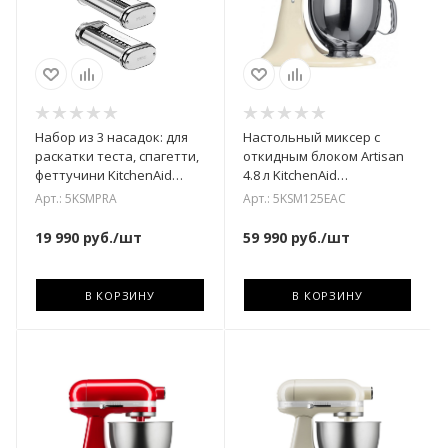
Набор из 3 насадок: для
Настольный миксер с
раскатки теста, спагетти,
откидным блоком Artisan
феттучини KitchenAid
4.8 л KitchenAid
5KSMPRA
5KSM125EAC
Арт.: 5KSMPRA
Арт.: 5KSM125EAC
19 990
руб.
/шт
59 990
руб.
/шт
В КОРЗИНУ
В КОРЗИНУ