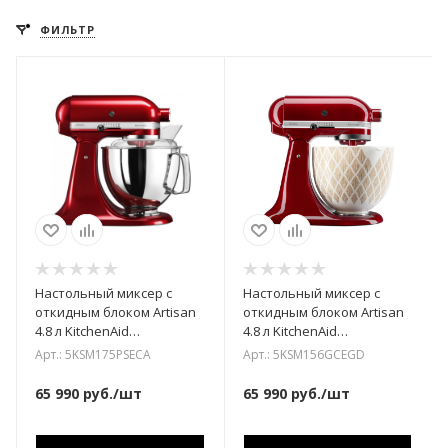
ФИЛЬТР
Настольный миксер с
Настольный миксер с
откидным блоком Artisan
откидным блоком Artisan
4.8 л KitchenAid
4.8 л KitchenAid
5KSM175PSECA
5KSM156GCEGD
Арт.: 5KSM175PSECA
Арт.: 5KSM156GCEGD
65 990
руб.
/шт
65 990
руб.
/шт