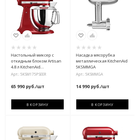
Настольный миксер с
Насадка мясорубка
откидным блоком Artisan
металлическая KitchenAid
4.8 л KitchenAid
5KSMMGA
5KSM175PSEER
Арт.: 5KSM175PSEER
Арт.: 5KSMMGA
65 990
руб.
/шт
14 990
руб.
/шт
В КОРЗИНУ
В КОРЗИНУ