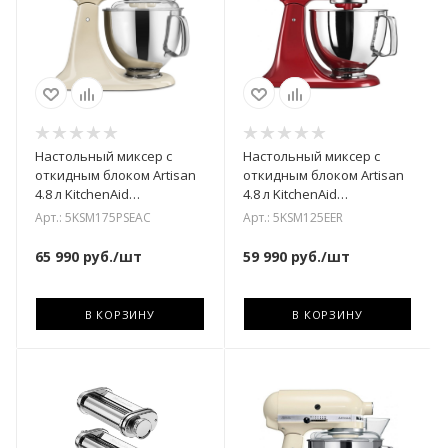
Настольный миксер с
Настольный миксер с
откидным блоком Artisan
откидным блоком Artisan
4.8 л KitchenAid
4.8 л KitchenAid
5KSM175PSEAC
5KSM125EER
Арт.: 5KSM175PSEAC
Арт.: 5KSM125EER
65 990
руб.
/шт
59 990
руб.
/шт
В КОРЗИНУ
В КОРЗИНУ