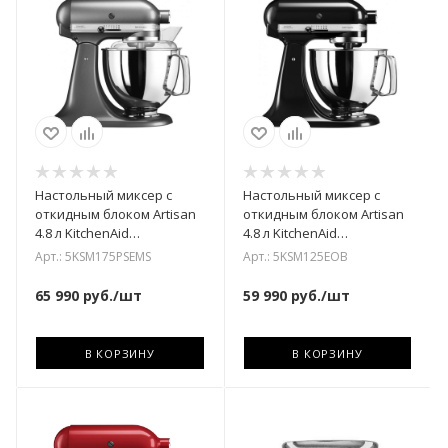
Настольный миксер с
Настольный миксер с
откидным блоком Artisan
откидным блоком Artisan
4.8 л KitchenAid
4.8 л KitchenAid
5KSM175PSEMS
5KSM125EOB
Арт.: 5KSM175PSEMS
Арт.: 5KSM125EOB
65 990
руб.
/шт
59 990
руб.
/шт
В КОРЗИНУ
В КОРЗИНУ