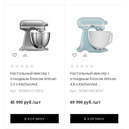
Настольный миксер с
Настольный миксер с
откидным блоком Artisan
откидным блоком Artisan
3.3 л KitchenAid
4.8 л KitchenAid
5KSM3311XEFG
5KSM180CBEAF
Арт.: 5KSM3311XEFG
Арт.: 5KSM180CBEAF
45 990
руб.
/шт
69 990
руб.
/шт
В КОРЗИНУ
В КОРЗИНУ