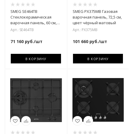
SMEG SE464TB
SMEG PX375MB Газовая
Cтеклокерамическая
варочная панель, 72,5 см,
варочная панель, 60 см,
цвет чёрный матовый
скошенный край
Арт.: SE464TB
Арт.: PX375MB
71 160
руб.
/шт
101 660
руб.
/шт
В КОРЗИНУ
В КОРЗИНУ