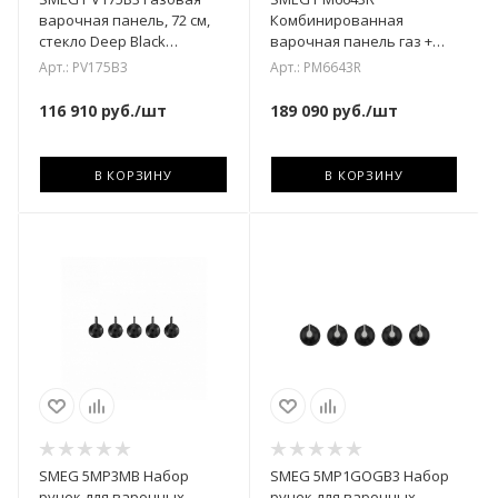
варочная панель, 72 см,
Комбинированная
стекло Deep Black
варочная панель газ +
(чёрное), скошенный край
индукция, 65 см, прямой
Арт.: PV175B3
Арт.: PM6643R
край
116 910
руб.
/шт
189 090
руб.
/шт
В КОРЗИНУ
В КОРЗИНУ
SMEG 5MP3MB Набор
SMEG 5MP1GOGB3 Набор
ручек для варочных
ручек для варочных