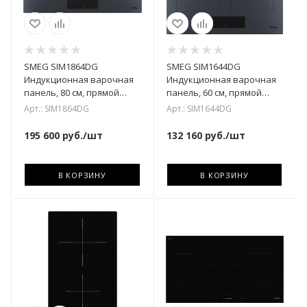
SMEG SIM1864DG
SMEG SIM1644DG
Индукционная варочная
Индукционная варочная
панель, 80 см, прямой
панель, 60 см, прямой
край
край, цвет Neptune grey
Арт.: SIM1864DG
Арт.: SIM1644DG
195 600
руб.
/шт
132 160
руб.
/шт
В КОРЗИНУ
В КОРЗИНУ