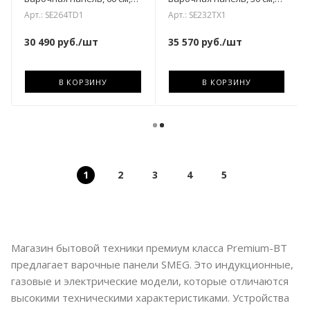
прямой край
прямой край в рамке из
Арт.: SE264TD1
Арт.: SE232TX1
нержавеющей стали
30 490
руб.
/шт
35 570
руб.
/шт
В КОРЗИНУ
В КОРЗИНУ
1
2
3
4
5
Магазин бытовой техники премиум класса Premium-BT
предлагает варочные панели SMEG. Это индукционные,
газовые и электрические модели, которые отличаются
высокими техническими характеристиками. Устройства