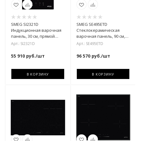
SMEG SI2321D
SMEG SE495ETD
Индукционная варочная
Cтеклокерамическая
панель, 30 см, прямой
варочная панель, 90 см,
край
прямой край
Арт.: SI2321D
Арт.: SE495ETD
55 910
руб.
/шт
96 570
руб.
/шт
В КОРЗИНУ
В КОРЗИНУ