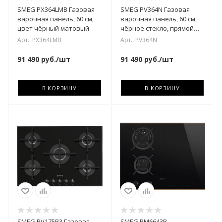
SMEG PX364LMB Газовая
SMEG PV364N Газовая
варочная панель, 60 см,
варочная панель, 60 см,
цвет чёрный матовый
чёрное стекло, прямой
край
Арт.: PX364LMB
Арт.: PV364N
91 490
руб.
/шт
91 490
руб.
/шт
В КОРЗИНУ
В КОРЗИНУ
SMEG PV175B3 Газовая
SMEG PM6643R