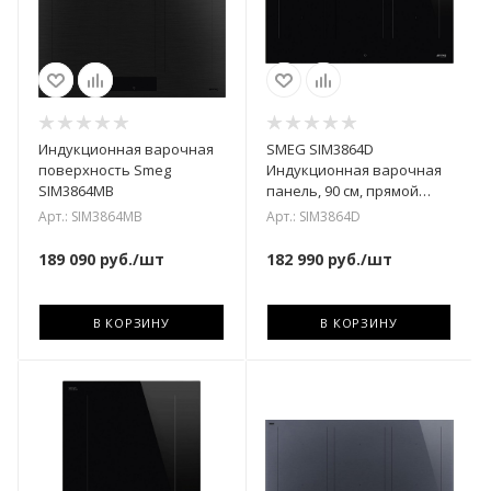
Индукционная варочная
SMEG SIM3864D
поверхность Smeg
Индукционная варочная
SIM3864MB
панель, 90 см, прямой
край
Арт.: SIM3864MB
Арт.: SIM3864D
189 090
руб.
/шт
182 990
руб.
/шт
В КОРЗИНУ
В КОРЗИНУ