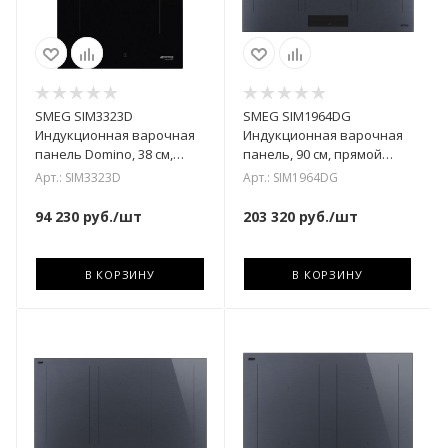
SMEG SIM3323D
SMEG SIM1964DG
Индукционная варочная
Индукционная варочная
панель Domino, 38 см,
панель, 90 см, прямой
прямой край
край
Арт.: SIM3323D
Арт.: SIM1964DG
94 230
руб.
/шт
203 320
руб.
/шт
В КОРЗИНУ
В КОРЗИНУ