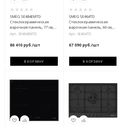
SMEG SE484EMTD
SMEG SE464TD
Cтеклокерамическая
Cтеклокерамическая
варочная панель, 77 см,
варочная панель, 60 см,
прямой край
прямой край
Арт.: SE484EMTD
Арт.: SE464TD
86 410
руб.
/шт
67 090
руб.
/шт
В КОРЗИНУ
В КОРЗИНУ