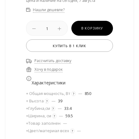
Цена и наличие на сегодня, 7 августа
Нашли дешевле?
В КОРЗИНУ
КУПИТЬ В 1 КЛИК
Рассчитать доставку
Хочу в подарок
Характеристики
+ Общая мощность, Вт
—
850
?
+ Высота
—
39
?
+Глубина,см
—
33.4
?
+Ширина, см
—
59.5
?
+Товар заполнен
—
+Цвет/материал всех
—
?