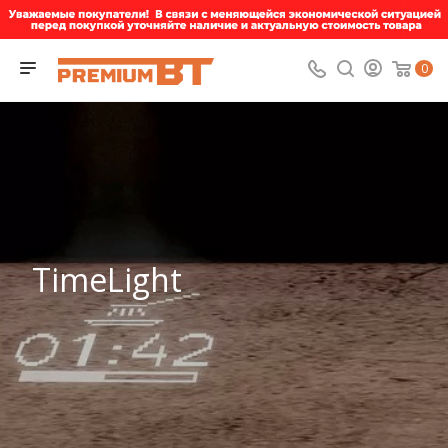
0
TimeLight